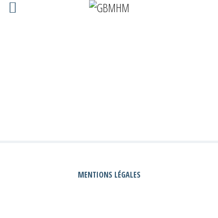
MON ESPACE EEQ
MON ESPACE MEMBRE
80570
MENTIONS LÉGALES