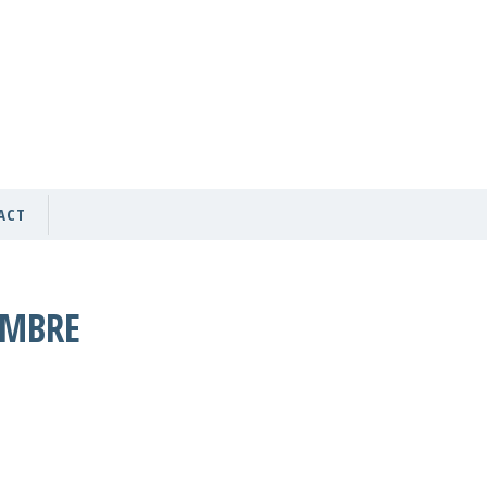
MON ESPACE EEQ
MON ESPACE MEMBRE
80669
ACT
EMBRE